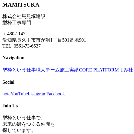
MAMITSUKA
株式会社馬見塚建設
型枠工事専門
〒480-1147
愛知県長久手市市が洞1丁目501番地901
TEL: 0561-73-6537
Navigation
型枠という仕事
職人チーム
施工実績
CORE PLATFORM
まみ社
Social
note
YouTube
Instagram
Facebook
Join Us
型枠という仕事で、
未来の街をつくる仲間を
探しています。